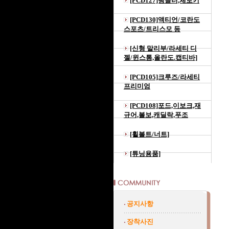
[PCD127]랭글러,체로키
[PCD130]액티언/코란도
스포츠/트리스모 등
[신형 말리부/라세티 디
젤/윈스톰,올란도.캡티바]
[PCD105]크루즈/라세티
프리미엄
[PCD108]포드,이보크,재
규어,볼보,캐딜락,푸조
[휠볼트/너트]
[튜닝용품]
공지사항
장착사진