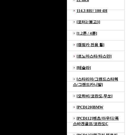
114.3 8H// 100 4H
[포터2/봉고3]
[1.2톤 / 4륜]
[캠핑카 전용 휠]
[르노마스타/타스만]
[테슬라]
[스타리아/그랜드스타렉
스/그랜드카니발]
[모하비/코란도,무쏘]
[PCD120]BMW
[PCD112]벤츠/아우디/폭
스바겐골프/코란도C