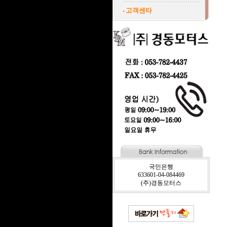
고객센타
국민은행
633601-04-084469
(주)경동모터스