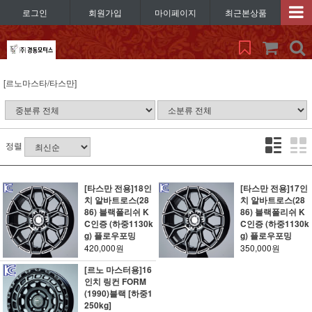
로그인
회원가입
마이페이지
최근본상품
[르노마스타/타스만]
정렬
[타스만 전용]18인
[타스만 전용]17인
치 알바트로스(28
치 알바트로스(28
86) 블랙폴리쉬 K
86) 블랙폴리쉬 K
C인증 (하중1130k
C인증 (하중1130k
g) 플로우포밍
g) 플로우포밍
420,000원
350,000원
[르노 마스터용]16
인치 링컨 FORM
(1990)블랙 [하중1
250kg]