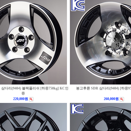
삼다리(9404) 블랙폴리쉬 [하중750kg] KC인
봉고후륜 SDR 삼다리(9404) [하중95
증
220,000원
260,000원