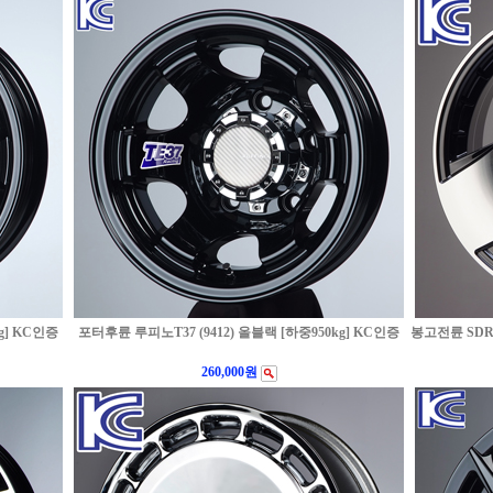
g] KC인증
포터후륜 루피노T37 (9412) 올블랙 [하중950kg] KC인증
봉고전륜 SDR 
260,000원