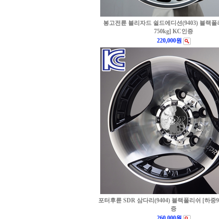
봉고전륜 블리자드 쉴드에디션(9403) 블랙폴
750kg] KC인증
220,000원
포터후륜 SDR 삼다리(9404) 블랙폴리쉬 [하중95
증
260,000원