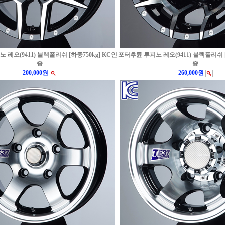
레오(9411) 블랙폴리쉬 [하중750kg] KC인
포터후륜 루피노 레오(9411) 블랙폴리쉬 [
증
증
200,000원
260,000원