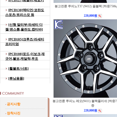
[PCD127]랭글러,체로키
봉고전륜 루피노T37 (9412) 올블랙 [하중750k
[PCD130]액티언/코란도
스포츠/트리스모 등
220,000원
[신형 말리부/라세티 디
젤/윈스톰,올란도.캡티바]
[PCD105]크루즈/라세티
프리미엄
[PCD108]포드,이보크,재
규어,볼보,캐딜락,푸조
[휠볼트/너트]
[튜닝용품]
봉고전륜 루피노 레오(9411) 블랙폴리쉬 [하중75
공지사항
증
220,000원
장착사진