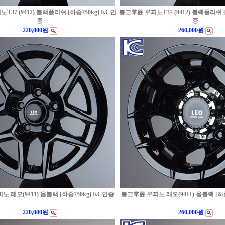
37 (9412) 블랙폴리쉬 [하중750kg] KC인
봉고후륜 루피노T37 (9412) 블랙폴리쉬 [
증
증
220,000원
260,000원
 레오(9411) 올블랙 [하중750kg] KC인증
봉고후륜 루피노 레오(9411) 올블랙 [하중
220,000원
260,000원