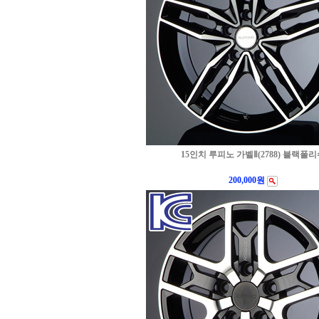
15인치 루피노 가벨Ⅱ(2788) 블랙폴
200,000원