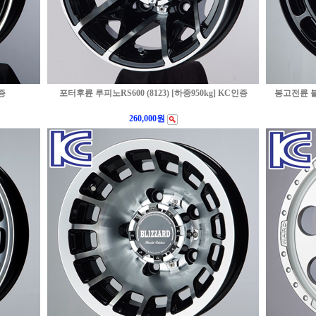
증
포터후륜 루피노RS600 (8123) [하중950kg] KC인증
봉고전륜 블
260,000원