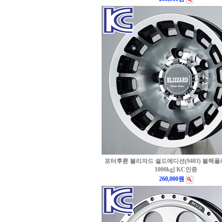
포터후륜 블리자드 쉴드에디션(9403) 블랙폴
1000kg] KC인증
260,000원