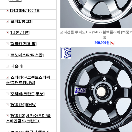
114.3 8H// 100 4H
[포터2/봉고3]
포터전륜 루피노T37 (9412) 블랙폴리쉬 [하중75
[1.2톤 / 4륜]
증
200,000원
[캠핑카 전용 휠]
[르노마스타/타스만]
[테슬라]
[스타리아/그랜드스타렉
스/그랜드카니발]
[모하비/코란도,무쏘]
[PCD120]BMW
[PCD112]벤츠/아우디/폭
스바겐골프/코란도C