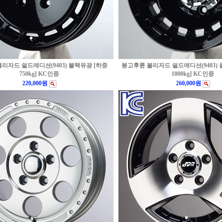
리자드 쉴드에디션(9403) 블랙유광 [하중
봉고후륜 블리자드 쉴드에디션(9403)
750kg] KC인증
1000kg] KC인증
220,000원
260,000원