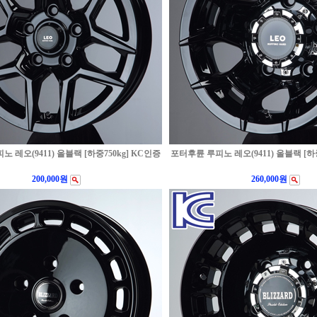
 레오(9411) 올블랙 [하중750kg] KC인증
포터후륜 루피노 레오(9411) 올블랙 [하중
200,000원
260,000원