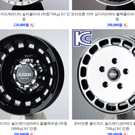
드락(8126) 실버폴리쉬 [하중750kg] KC인
포터전륜 SDR 삼다리(9404) 블랙폴리쉬 [
증
증
220,000원
200,000원
리자드 쉴드에디션(9403) 올블랙유광 [하중
포터전륜 블리자드 쉴드에디션(9403)
1000kg] KC인증
750kg] KC인증
260,000원
200,000원