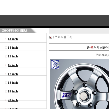
[포터2/봉고3]
13 inch
14 inch
총
61
개의 상품이
포터2(34)
15 inch
16 inch
17 inch
18 inch
19 inch
20 inch
22 inch