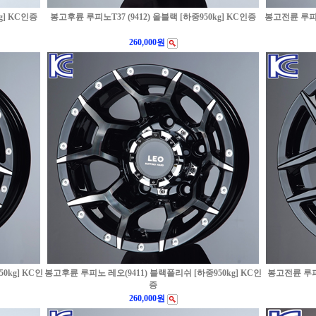
g] KC인증
봉고후륜 루피노T37 (9412) 올블랙 [하중950kg] KC인증
봉고전륜 루피노T
260,000원
0kg] KC인
봉고후륜 루피노 레오(9411) 블랙폴리쉬 [하중950kg] KC인
봉고전륜 루피노
증
260,000원