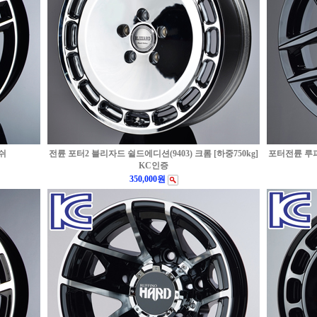
리쉬
전륜 포터2 블리자드 쉴드에디션(9403) 크롬 [하중750kg]
포터전륜 루피노
KC인증
350,000원