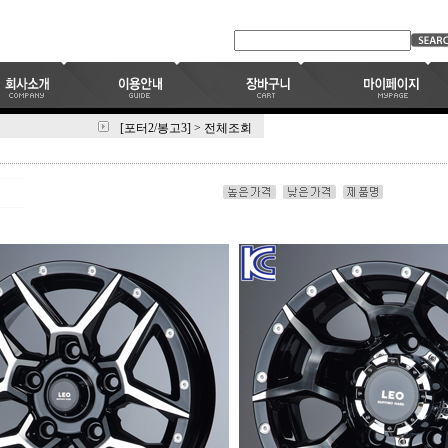
[포터2/봉고3]
>
전체조회