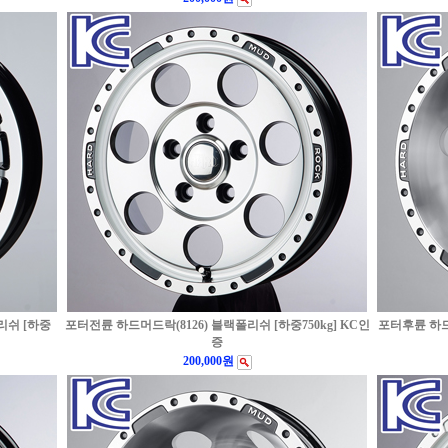
리쉬 [하중
포터전륜 하드머드락(8126) 블랙폴리쉬 [하중750kg] KC인
포터후륜 하드머
증
200,000원