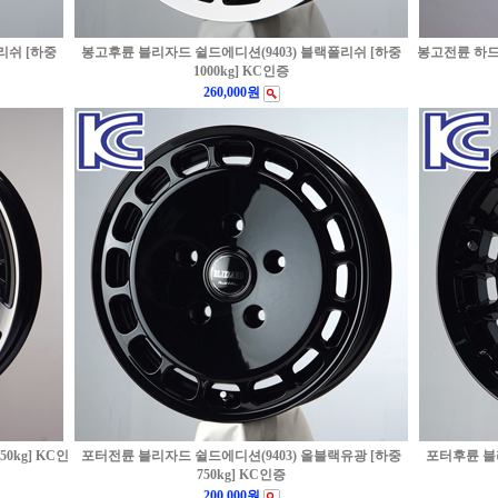
리쉬 [하중
봉고후륜 블리자드 쉴드에디션(9403) 블랙폴리쉬 [하중
봉고전륜 하드머
1000kg] KC인증
260,000원
0kg] KC인
포터전륜 블리자드 쉴드에디션(9403) 올블랙유광 [하중
포터후륜 블
750kg] KC인증
200,000원