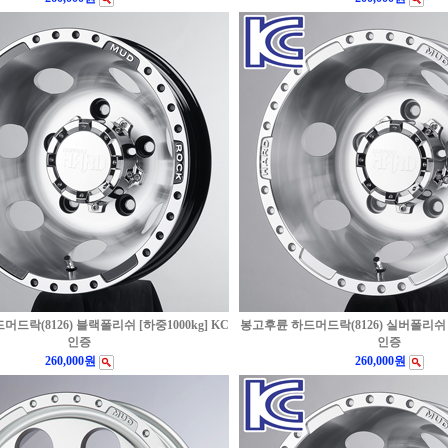
드락(8126) 블랙폴리쉬 [하중1000kg] KC
봉고후륜 하드머드락(8126) 실버폴리쉬 [하
인증
인증
260,000원
260,000원