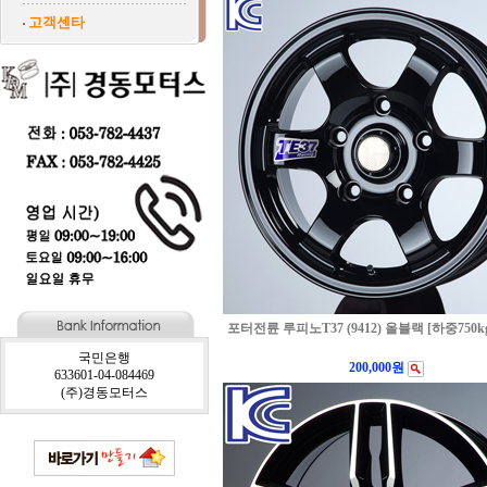
고객센타
포터전륜 루피노T37 (9412) 올블랙 [하중750k
국민은행
200,000원
633601-04-084469
(주)경동모터스