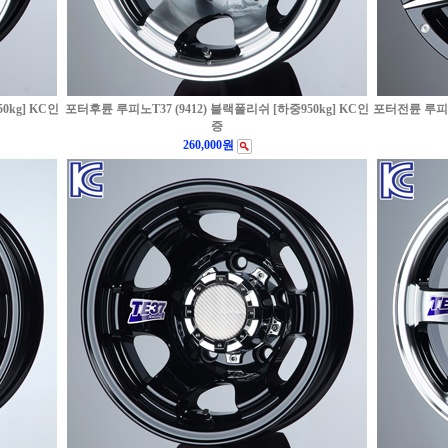
0kg] KC인
포터후륜 루피노T37 (9412) 블랙폴리쉬 [하중950kg] KC인
포터전륜 루피노 
증
260,000원