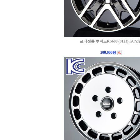
포터전륜 루피노RS600 (8123) KC인
200,000원